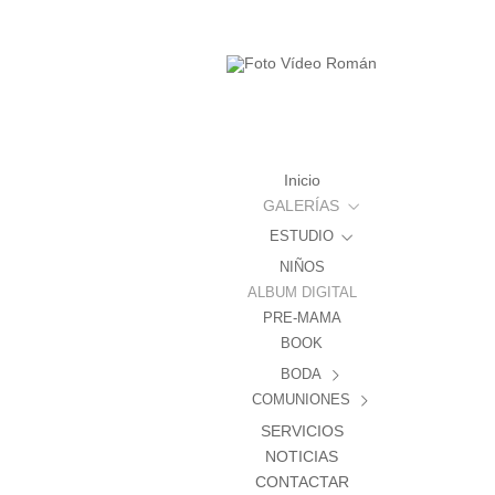
Inicio
GALERÍAS
ESTUDIO
NIÑOS
ALBUM DIGITAL
PRE-MAMA
BOOK
BODA
COMUNIONES
Jose Luis y Mª Carmen
SERVICIOS
Juan y Ana Belen
REPORTAJE
NOTICIAS
ALBUM DIGITAL
CONTACTAR
LIBRO DE FIRMAS